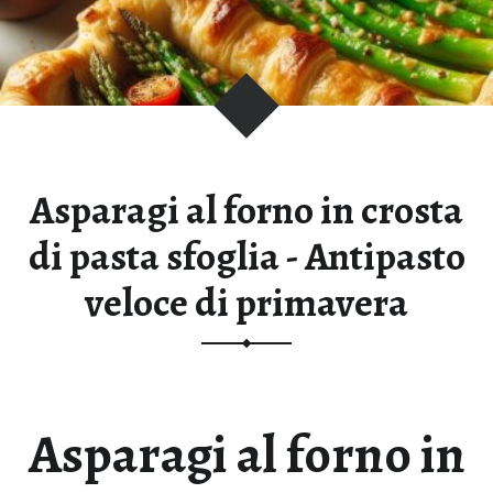
T
E
D
I
A
N
T
Asparagi al forno in crosta
I
P
di pasta sfoglia - Antipasto
A
veloce di primavera
S
T
I
I
T
A
Asparagi al forno in
L
I