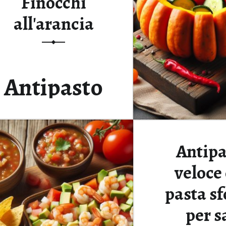
Finocchi
all'arancia
...
Per saperne 
Antipasto
vegetarian
o di Natale:
Antipa
Finocchi
veloce
pasta sf
all'aran
per s