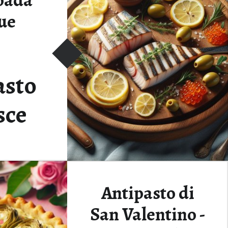
L'ant...
ue
Per saperne di più
asto
sce
 per
 Un
Antipasto di
ioso
San Valentino -