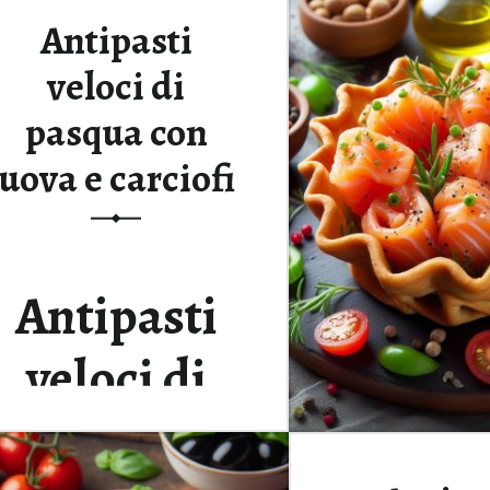
Antipasti
veloci di
pasqua con
uova e carciofi
Antipasti
veloci di
Pasqua con