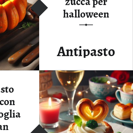
zucca per
halloween
di più
Antipasto
Vegetarian
o Veloce:
sto
Una Zucca
 con
oglia
per Hallow
an