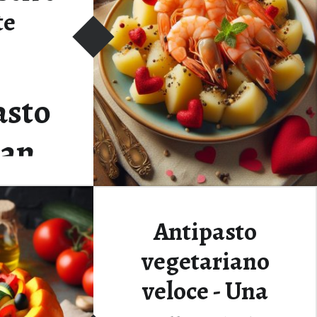
I...
te
Per saperne di più
asto
San
tino
n
Antipasto
vegetariano
ri e
veloce - Una
te