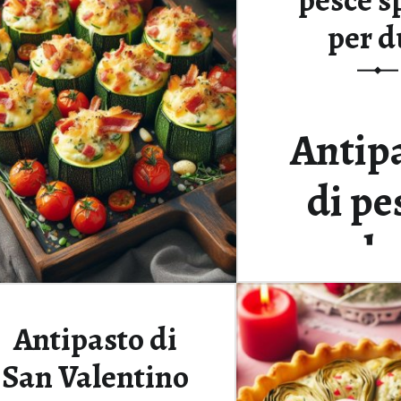
: ricetta
per d
tipica cam
...
Antip
Per saperne di più
di pe
spada
due:
Antipasto di
deliz
San Valentino