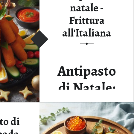
natale -
Frittura
di più
all'Italiana
Antipasto
di Natale:
Frittura
all'Italiana
to di
pada