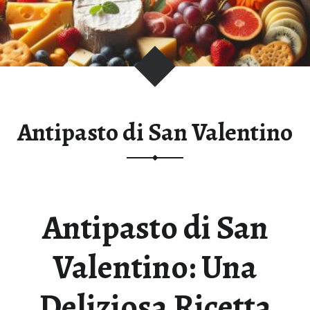
T
E
D
I
A
N
T
Antipasto di San Valentino
I
P
A
S
T
Antipasto di San
I
I
Valentino: Una
T
A
L
Deliziosa Ricetta
I